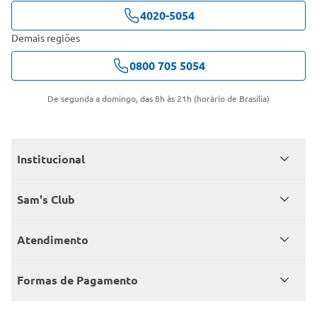
4020-5054
Demais regiões
0800 705 5054
De segunda a domingo, das 8h às 21h (horário de Brasília)
Institucional
Quem somos
Sam's Club
Catálogo
Seja sócio
Atendimento
Trabalhe conosco
Benefícios
Fale conosco
Encontre um Clube
Formas de Pagamento
Member’s Mark
Atendimento em libras
Televendas