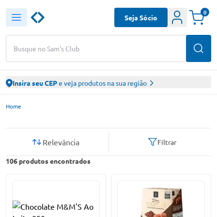
0
Seja Sócio
Busque no Sam's Club
Insira seu CEP
e veja produtos na sua região
Sam’s Club – Faça suas compras online
Home
Relevância
Filtrar
106
produtos encontrados