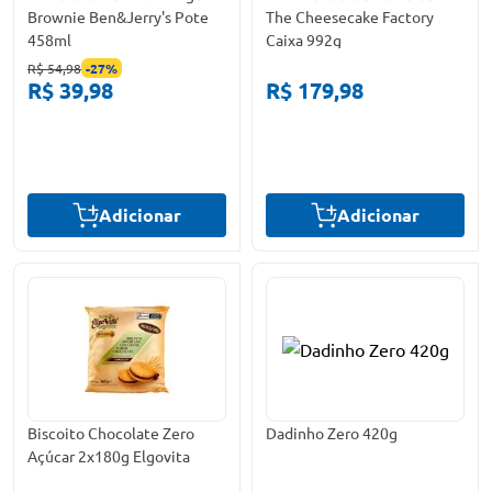
Brownie Ben&Jerry's Pote
The Cheesecake Factory
458ml
Caixa 992g
R$ 54,98
-
27
%
R$ 39,98
R$ 179,98
Adicionar
Adicionar
Biscoito Chocolate Zero
Dadinho Zero 420g
Açúcar 2x180g Elgovita