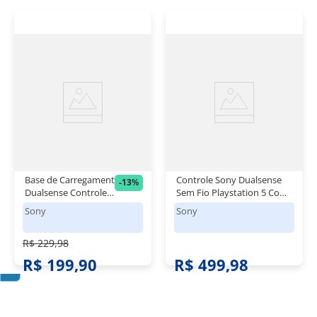
Base de Carregamento
Controle Sony Dualsense
-
13
%
Dualsense Controle
Sem Fio Playstation 5 Com
Playstation 5 - Sony
Resposta Tátil - Branco
Sony
Sony
R$ 229,98
R$ 199,90
R$ 499,98
Ver tudo