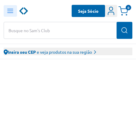
0
Seja Sócio
Busque no Sam's Club
Insira seu CEP
e veja produtos na sua região
Sam’s Club – Faça suas compras online