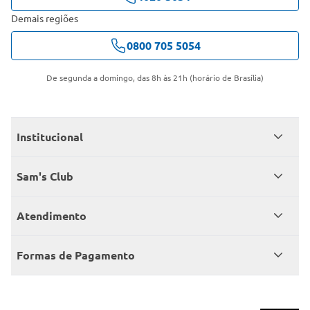
Demais regiões
0800 705 5054
De segunda a domingo, das 8h às 21h (horário de Brasília)
Institucional
Quem somos
Sam's Club
Catálogo
Seja sócio
Atendimento
Trabalhe conosco
Benefícios
Fale conosco
Encontre um Clube
Formas de Pagamento
Member’s Mark
Atendimento em libras
Televendas
Cartão crédito Sam’s Club
+Negócios
Blog