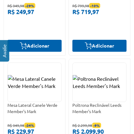
R$ 349,98
-
29
%
R$ 799,98
-
10
%
R$ 249,97
R$ 719,97
Adicionar
Adicionar
Mesa Lateral Canele Verde
Poltrona Reclinável Leeds
Member's Mark
Member's Mark
R$ 349,98
-
34
%
R$ 2.299,98
-
9
%
R$ 229,97
R$ 2.099,90