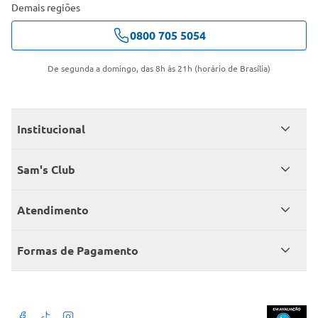
Demais regiões
0800 705 5054
De segunda a domingo, das 8h às 21h (horário de Brasília)
Institucional
Quem somos
Sam's Club
Catálogo
Seja sócio
Atendimento
Trabalhe conosco
Benefícios
Fale conosco
Encontre um Clube
Formas de Pagamento
Member’s Mark
Atendimento em libras
Televendas
Cartão crédito Sam’s Club
+Negócios
Blog