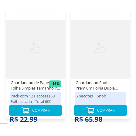
Guardanapo de Papel
Guardanapo Snob
-
15
%
Folha Simples Tamanho P
Premium Folha Dupla
Scott Dia a Dia Pack 12x50
Grande - 32,5x32,5 cm Snob
Pack com 12 Pacotes (50
6 pacotes
|
Snob
Folhas
6 Pacotes de 50 Folhas
Folhas cada - Total 600
Folhas)
|
Scott
R$ 26,98
COMPRAR
COMPRAR
R$ 22,99
R$ 65,98
Ver Tudo