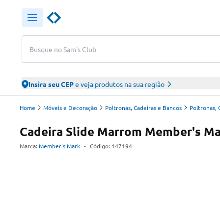
Busque no Sam's Club
Insira seu CEP
e veja produtos na sua região
Home
Móveis e Decoração
Poltronas, Cadeiras e Bancos
Poltronas, 
Cadeira Slide Marrom Member's M
Marca:
Member's Mark
-
Código:
147194