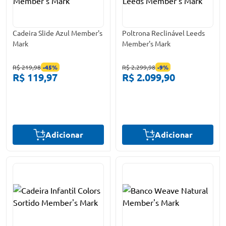
Cadeira Slide Azul Member's
Poltrona Reclinável Leeds
Mark
Member's Mark
R$ 219,98
-
45
%
R$ 2.299,98
-
9
%
R$ 119,97
R$ 2.099,90
Adicionar
Adicionar