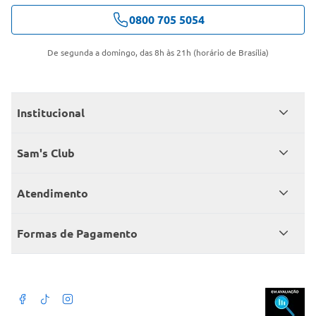
0800 705 5054
De segunda a domingo, das 8h às 21h (horário de Brasília)
Institucional
Quem somos
Sam's Club
Catálogo
Seja sócio
Atendimento
Trabalhe conosco
Benefícios
Fale conosco
Encontre um Clube
Formas de Pagamento
Member’s Mark
Atendimento em libras
Televendas
Cartão crédito Sam’s Club
+Negócios
Blog
Dúvidas frequentes