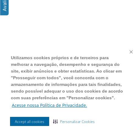
Utilizamos cookies próprios e de terceiros para
We use our own and third-party cookies to improve
melhorar a navegação, desempenho e segurança do
site navigation, performance, and security, display
site, exibir anúncios e obter estatísticas. Ao clicar em
ads, and obtain statistics. By clicking on “Proceed
"Prosseguir com todos", você concorda com o
with all”, you agree to the storage of information for
armazenamento de informações para tais finalidades,
such purposes, and it is possible to adapt the use of
sendo possível adequar o uso dos cookies de acordo
cookies according to your preferences in “Personalize
com suas preferências em "Personalizar cookies".
cookies”.
Acesse nossa Política de Privacidade.
Access our Privacy Policy.
Accept all cookies
Accept all cookies
Customize Cookies
Personalizar Cookies