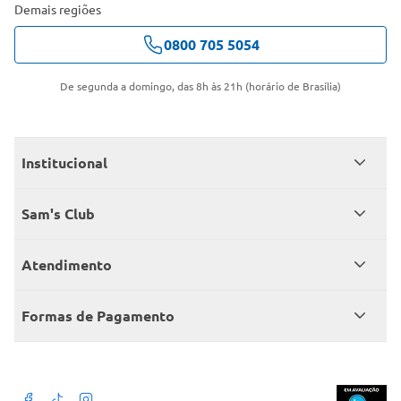
Demais regiões
0800 705 5054
De segunda a domingo, das 8h às 21h (horário de Brasília)
Institucional
Quem somos
Sam's Club
Catálogo
Seja sócio
Atendimento
Trabalhe conosco
Benefícios
Fale conosco
Encontre um Clube
Formas de Pagamento
Member’s Mark
Atendimento em libras
Televendas
Cartão crédito Sam’s Club
+Negócios
Blog