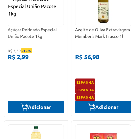
Açúcar Refinado Especial
Azeite de Oliva Extravirgem
União Pacote 1kg
Member's Mark Frasco 1l
R$ 3,39
-
12
%
R$ 2,99
R$ 56,98
ESPANHA
ESPANHA
ESPANHA
Adicionar
Adicionar