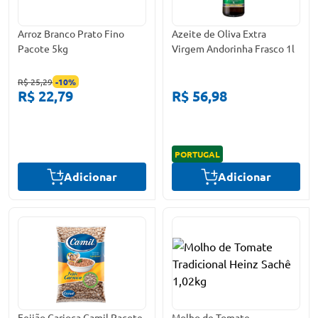
Arroz Branco Prato Fino
Azeite de Oliva Extra
Pacote 5kg
Virgem Andorinha Frasco 1l
R$ 25,29
-
10
%
R$ 22,79
R$ 56,98
PORTUGAL
Adicionar
Adicionar
Feijão Carioca Camil Pacote
Molho de Tomate