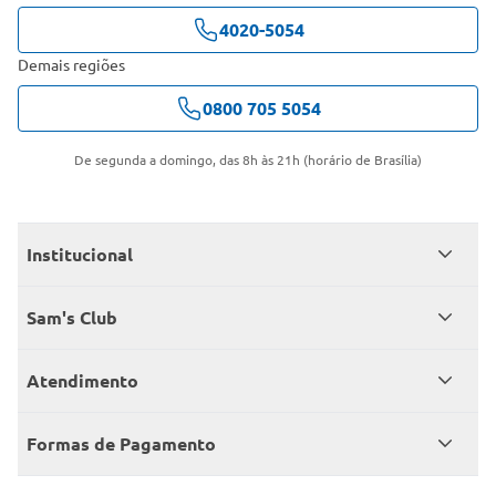
4020-5054
Demais regiões
0800 705 5054
De segunda a domingo, das 8h às 21h (horário de Brasília)
Institucional
Quem somos
Sam's Club
Catálogo
Seja sócio
Atendimento
Trabalhe conosco
Benefícios
Fale conosco
Encontre um Clube
Formas de Pagamento
Member’s Mark
Atendimento em libras
Televendas