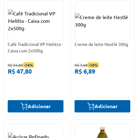
Café Tradicional VP Melitta -
Creme de leite Nestlé 300g
Caixa com 2x500g
R$ 55,80
-
14
%
R$ 7,68
-
10
%
R$ 47,80
R$ 6,89
Adicionar
Adicionar