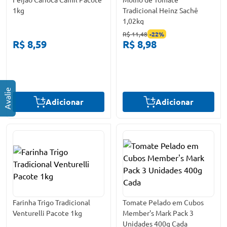
1kg
Tradicional Heinz Sachê
1,02kg
R$ 11,48
-
22
%
R$ 8,59
R$ 8,98
Adicionar
Adicionar
Farinha Trigo Tradicional
Tomate Pelado em Cubos
Venturelli Pacote 1kg
Member's Mark Pack 3
Unidades 400g Cada