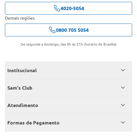
4020-5054
Demais regiões
0800 705 5054
De segunda a domingo, das 8h às 21h (horário de Brasília)
Institucional
Quem somos
Sam's Club
Catálogo
Seja sócio
Atendimento
Trabalhe conosco
Benefícios
Fale conosco
Encontre um Clube
Formas de Pagamento
Member’s Mark
Atendimento em libras
Televendas