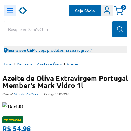
0
Seja Sócio
Busque no Sam's Club
Insira seu CEP
e veja produtos na sua região
Home
Mercearia
Azeites e Óleos
Azeites
Azeite de Oliva Extravirgem Portugal
Member's Mark Vidro 1l
Marca:
Member's Mark
-
Código:
105396
PORTUGAL
R$ 54,98