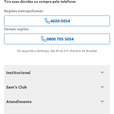
Tire suas dúvidas ou compre pelo telefone:
Regiões metropolitanas:
4020-5054
Demais regiões
0800 705 5054
De segunda a domingo, das 8h às 21h (horário de Brasília)
Institucional
Quem somos
Sam's Club
Catálogo
Seja sócio
Atendimento
Trabalhe conosco
Benefícios
Fale conosco