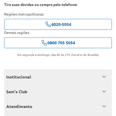
Tire suas dúvidas ou compre pelo telefone:
Regiões metropolitanas:
4020-5054
Demais regiões
0800 705 5054
De segunda a domingo, das 8h às 21h (horário de Brasília)
Institucional
Quem somos
Sam's Club
Catálogo
Seja sócio
Atendimento
Trabalhe conosco
Benefícios