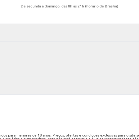
De segunda a domingo, das 8h às 21h (horário de Brasília)
os para menores de 18 anos. Preços, ofertas e condições exclusivas para o site 
o. Caso falte algum produto, este não será entregue e o valor correspondente não