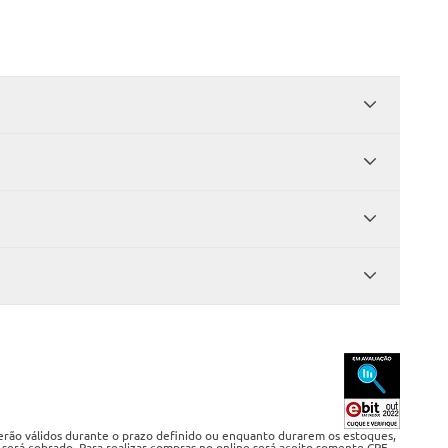
serão válidos durante o prazo definido ou enquanto durarem os estoques,
 será cobrado. Para realizar compras no online será aceito somente CPF