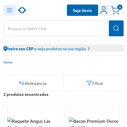
0
Seja Sócio
Busque no Sam's Club
Insira seu CEP
e veja produtos na sua região
Sam’s Club – Faça suas compras online
Home
Relevância
Filtrar
2
produtos encontrados