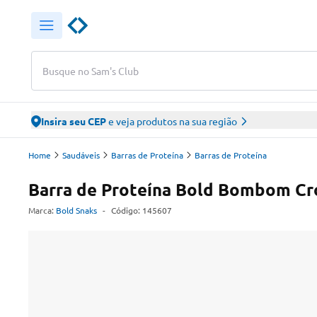
Busque no Sam's Club
Insira seu CEP
e veja produtos na sua região
Home
Saudáveis
Barras de Proteína
Barras de Proteína
Barra de Proteína Bold Bombom Cr
Marca:
Bold Snaks
-
Código:
145607