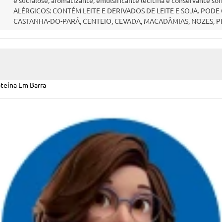
e sucralose, aromatizante, emulsificante lecitina e conservan
ALÉRGICOS: CONTÉM LEITE E DERIVADOS DE LEITE E SOJA. POD
CASTANHA-DO-PARÁ, CENTEIO, CEVADA, MACADÂMIAS, NOZES, P
teína Em Barra