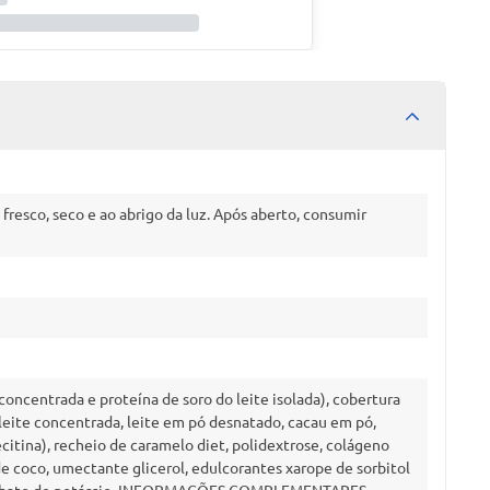
resco, seco e ao abrigo da luz. Após aberto, consumir
 concentrada e proteína de soro do leite isolada), cobertura
 leite concentrada, leite em pó desnatado, cacau em pó,
citina), recheio de caramelo diet, polidextrose, colágeno
 de coco, umectante glicerol, edulcorantes xarope de sorbitol