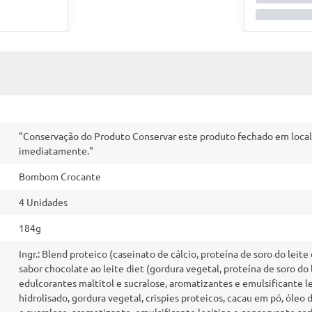
"Conservação do Produto Conservar este produto fechado em local f
imediatamente."
Bombom Crocante
4 Unidades
184g
Ingr.: Blend proteico (caseinato de cálcio, proteína de soro do leite
sabor chocolate ao leite diet (gordura vegetal, proteína de soro do
edulcorantes maltitol e sucralose, aromatizantes e emulsificante le
hidrolisado, gordura vegetal, crispies proteicos, cacau em pó, óleo