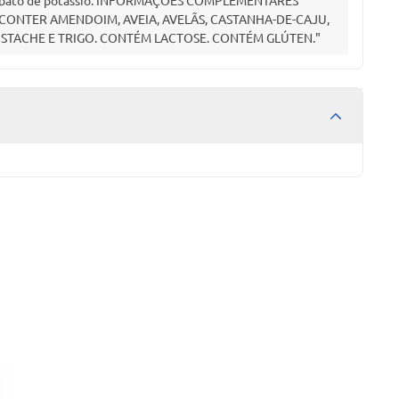
te sorbato de potássio. INFORMAÇÕES COMPLEMENTARES
E CONTER AMENDOIM, AVEIA, AVELÃS, CASTANHA-DE-CAJU,
ISTACHE E TRIGO. CONTÉM LACTOSE. CONTÉM GLÚTEN."