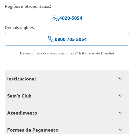
Regiões metropolitanas:
4020-5054
Demais regiões
0800 705 5054
De segunda a domingo, das 8h às 21h (horário de Brasília)
Institucional
Quem somos
Sam's Club
Catálogo
Seja sócio
Atendimento
Trabalhe conosco
Benefícios
Fale conosco
Encontre um Clube
Formas de Pagamento
Member’s Mark