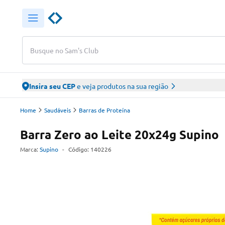
Busque no Sam's Club
Insira seu CEP
e veja produtos na sua região
Home
Saudáveis
Barras de Proteína
Barra Zero ao Leite 20x24g Supino
Marca:
Supino
-
Código:
140226