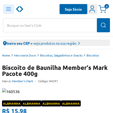
0
Seja Sócio
Busque no Sam's Club
Insira seu CEP
e veja produtos na sua região
Home
Mercearia Doce
Biscoitos, Salgadinhos e Snacks
Biscoitos
Biscoito de Baunilha Member's Mark
Pacote 400g
Marca:
Member's Mark
-
Código:
84291
ALEMANHA
ALEMANHA
ALEMANHA
ALEMANHA
R$ 15,98