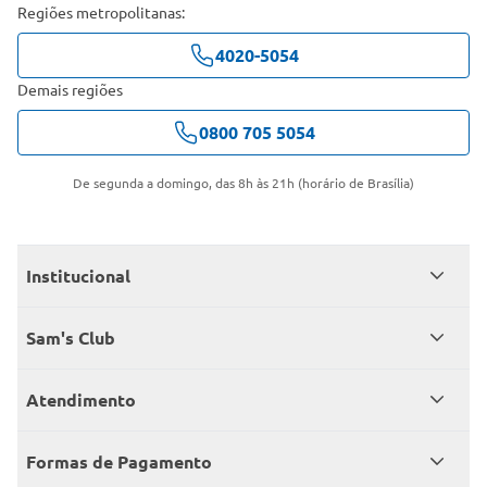
Regiões metropolitanas:
4020-5054
Demais regiões
0800 705 5054
De segunda a domingo, das 8h às 21h (horário de Brasília)
Institucional
Quem somos
Sam's Club
Catálogo
Seja sócio
Atendimento
Trabalhe conosco
Benefícios
Fale conosco
Encontre um Clube
Formas de Pagamento
Member’s Mark