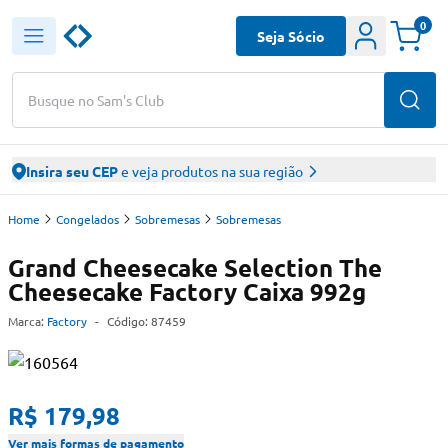
0
Seja Sócio
Busque no Sam's Club
Insira seu CEP
e veja produtos na sua região
Home
Congelados
Sobremesas
Sobremesas
Grand Cheesecake Selection The
Cheesecake Factory Caixa 992g
Marca:
Factory
-
Código:
87459
R$ 179,98
Ver mais formas de pagamento