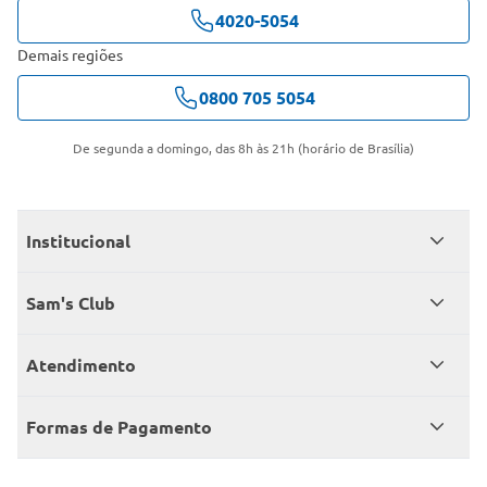
4020-5054
Demais regiões
0800 705 5054
De segunda a domingo, das 8h às 21h (horário de Brasília)
Institucional
Quem somos
Sam's Club
Catálogo
Seja sócio
Atendimento
Trabalhe conosco
Benefícios
Fale conosco
Encontre um Clube
Formas de Pagamento
Member’s Mark
Atendimento em libras
Televendas
Cartão crédito Sam’s Club