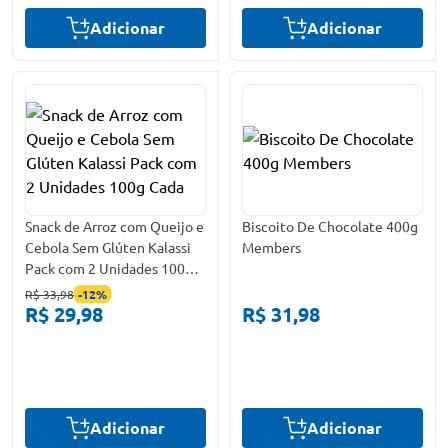
Adicionar
Adicionar
Snack de Arroz com Queijo e
Biscoito De Chocolate 400g
Cebola Sem Glúten Kalassi
Members
Pack com 2 Unidades 100g
Cada
R$ 33,98
-
12
%
R$ 29,98
R$ 31,98
Adicionar
Adicionar