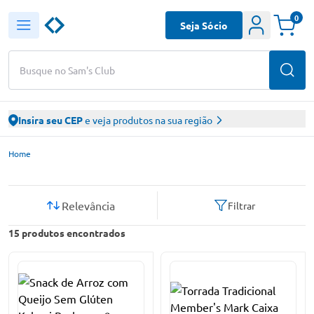
0
Seja Sócio
Busque no Sam's Club
Insira seu CEP
e veja produtos na sua região
Sam’s Club – Faça suas compras online
Home
Relevância
Filtrar
15
produtos encontrados