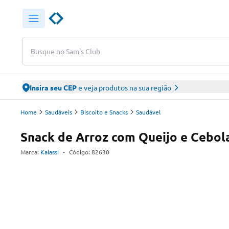
Busque no Sam's Club
Insira seu CEP
e veja produtos na sua região
Home
Saudáveis
Biscoito e Snacks
Saudável
Snack de Arroz com Queijo e Cebol
Marca:
Kalassi
-
Código:
82630