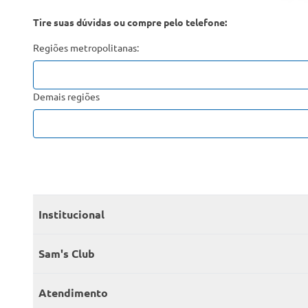
Tire suas dúvidas ou compre pelo telefone:
Regiões metropolitanas:
Demais regiões
Institucional
Quem somos
Sam's Club
Catálogo
Seja sócio
Atendimento
Trabalhe conosco