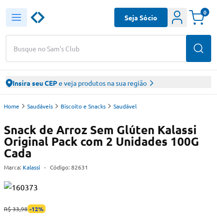
0
Seja Sócio
Busque no Sam's Club
Insira seu CEP
e veja produtos na sua região
Home
Saudáveis
Biscoito e Snacks
Saudável
Snack de Arroz Sem Glúten Kalassi
Original Pack com 2 Unidades 100G
Cada
Marca:
Kalassi
-
Código:
82631
R$ 33,98
-
12
%