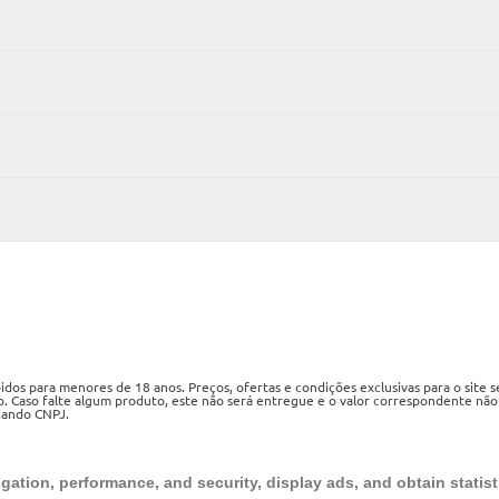
os para menores de 18 anos. Preços, ofertas e condições exclusivas para o site 
o. Caso falte algum produto, este não será entregue e o valor correspondente não
izando CNPJ.
ueri, SP, CEP 06460-020
ation, performance, and security, display ads, and obtain statist