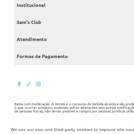
Institucional
Quem somos
Sam's Club
Catálogo
Seja sócio
Atendimento
Trabalhe conosco
Benefícios
Fale conosco
Encontre um Clube
Formas de Pagamento
Member’s Mark
Atendimento em libras
Televendas
Cartão crédito Sam’s Club
+Negócios
Blog
Dúvidas frequentes
Termos de Uso
Beba com moderação. A Venda e o consumo de bebida alcoólica são proibid
o que ocorrer primeiro, podendo sofrer alterações sem prévia notificaçã
de pessoas fisicas, não sendo possivel a compra por pessoas juridicas util
Política de privacidade
WMB SUPERMERCADOS DO BRASIL LTDA
Política de trocas e devoluções
CNPJ sob o n° 00.063.960/0001-09, sediada na Av. Tucunaré, n° 125, Bar
We use our own and third-party cookies to improve site navig