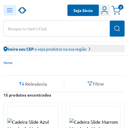
0
Seja Sócio
Busque no Sam's Club
Insira seu CEP
e veja produtos na sua região
Sam’s Club – Faça suas compras online
Home
Relevância
Filtrar
15
produtos encontrados