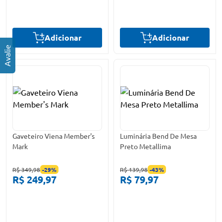
Adicionar
Adicionar
Gaveteiro Viena Member's
Luminária Bend De Mesa
Mark
Preto Metallima
R$ 349,98
-
29
%
R$ 139,98
-
43
%
R$ 249,97
R$ 79,97