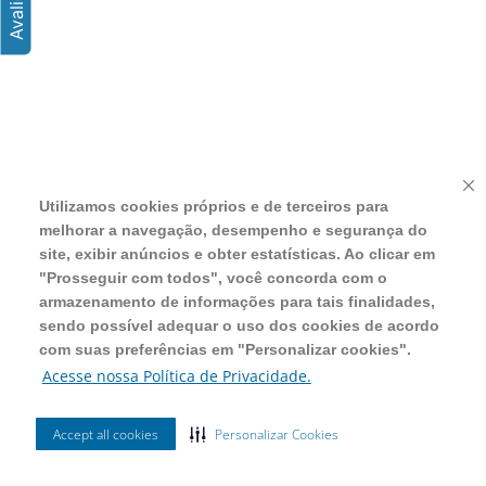
Utilizamos cookies próprios e de terceiros para
We use our own and third-party cookies to improve
melhorar a navegação, desempenho e segurança do
site navigation, performance, and security, display
site, exibir anúncios e obter estatísticas. Ao clicar em
ads, and obtain statistics. By clicking on “Proceed
"Prosseguir com todos", você concorda com o
with all”, you agree to the storage of information for
armazenamento de informações para tais finalidades,
such purposes, and it is possible to adapt the use of
sendo possível adequar o uso dos cookies de acordo
cookies according to your preferences in “Personalize
com suas preferências em "Personalizar cookies".
cookies”.
Acesse nossa Política de Privacidade.
Access our Privacy Policy.
Accept all cookies
Accept all cookies
Customize Cookies
Personalizar Cookies