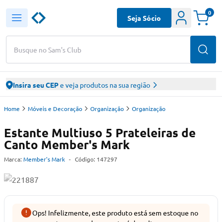
0
Seja Sócio
Busque no Sam's Club
Insira seu CEP
e veja produtos na sua região
Home
Móveis e Decoração
Organização
Organização
Estante Multiuso 5 Prateleiras de
Canto Member's Mark
Marca:
Member's Mark
-
Código:
147297
Ops! Infelizmente, este produto está sem estoque no