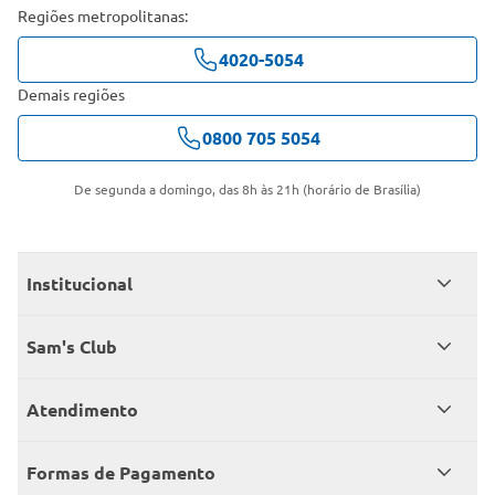
Regiões metropolitanas:
4020-5054
Demais regiões
0800 705 5054
De segunda a domingo, das 8h às 21h (horário de Brasília)
Institucional
Quem somos
Sam's Club
Catálogo
Seja sócio
Atendimento
Trabalhe conosco
Benefícios
Fale conosco
Encontre um Clube
Formas de Pagamento
Member’s Mark