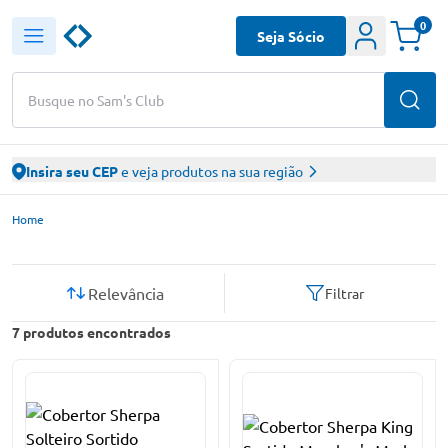
0
Seja Sócio
Busque no Sam's Club
Insira seu CEP
e veja produtos na sua região
Sam’s Club – Faça suas compras online
Home
Relevância
Filtrar
7
produtos encontrados