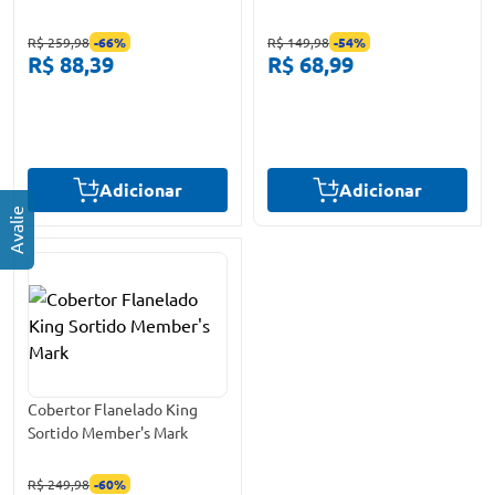
R$ 259,98
-
66
%
R$ 149,98
-
54
%
R$ 88,39
R$ 68,99
Adicionar
Adicionar
Cobertor Flanelado King
Sortido Member's Mark
R$ 249,98
-
60
%