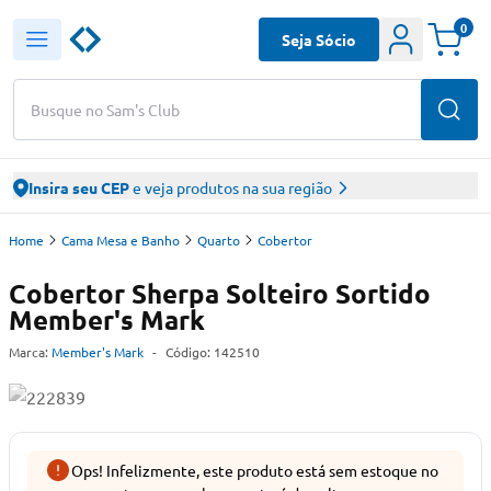
0
Seja Sócio
Busque no Sam's Club
Insira seu CEP
e veja produtos na sua região
Home
Cama Mesa e Banho
Quarto
Cobertor
Cobertor Sherpa Solteiro Sortido
Member's Mark
Marca:
Member's Mark
-
Código:
142510
Ops! Infelizmente, este produto está sem estoque no