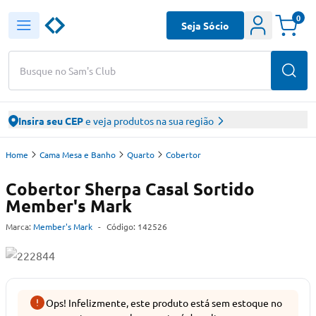
0
Seja Sócio
Busque no Sam's Club
Insira seu CEP
e veja produtos na sua região
Home
Cama Mesa e Banho
Quarto
Cobertor
Cobertor Sherpa Casal Sortido
Member's Mark
Marca:
Member's Mark
-
Código:
142526
Ops! Infelizmente, este produto está sem estoque no