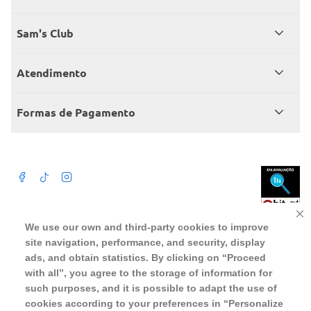
Quem somos
Sam's Club
Catálogo
Seja sócio
Atendimento
Trabalhe conosco
Benefícios
Fale conosco
Encontre um Clube
Formas de Pagamento
Member’s Mark
Atendimento em libras
Televendas
Cartão crédito Sam’s Club
+Negócios
Blog
Dúvidas frequentes
Termos de Uso
Beba com moderação. A Venda e o consumo de bebida alcoólica são
We use our own and third-party cookies to improve
proibidos para menores de 18 anos. Preços, ofertas e condições exclusivas
para o site serão válidos durante o prazo definido ou enquanto durarem os
site navigation, performance, and security, display
Política de privacidade
estoques, o que ocorrer primeiro, podendo sofrer alterações sem prévia
notificação. Caso falte algum produto, este não será entregue e o valor
ads, and obtain statistics. By clicking on “Proceed
correspondente não será cobrado. Para realizar compras no online será
Política de trocas e devoluções
aceito somente CPF de pessoas fisicas, não sendo possivel a compra por
with all”, you agree to the storage of information for
pessoas juridicas utilizando CNPJ.
such purposes, and it is possible to adapt the use of
Regulamento cashback
cookies according to your preferences in “Personalize
WMB SUPERMERCADOS DO BRASIL LTDA