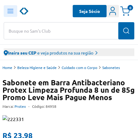
0
Seja Sócio
Busque no Sam's Club
Insira seu CEP
e veja produtos na sua região
Home
Beleza Higiene e Saúde
Cuidado com o Corpo
Sabonetes
Sabonete em Barra Antibacteriano
Protex Limpeza Profunda 8 un de 85g
Promo Leve Mais Pague Menos
Marca:
Protex
-
Código:
84958
R$ 23,98