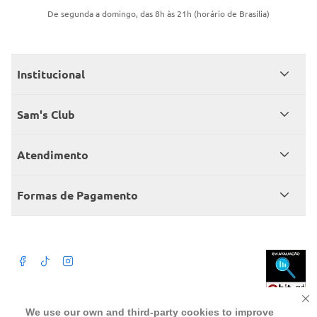
De segunda a domingo, das 8h às 21h (horário de Brasília)
Institucional
Quem somos
Sam's Club
Catálogo
Seja sócio
Atendimento
Trabalhe conosco
Benefícios
Fale conosco
Encontre um Clube
Formas de Pagamento
Member’s Mark
Atendimento em libras
Televendas
Cartão crédito Sam’s Club
+Negócios
Blog
Dúvidas frequentes
Termos de Uso
Beba com moderação. A Venda e o consumo de bebida alcoólica são
We use our own and third-party cookies to improve
proibidos para menores de 18 anos. Preços, ofertas e condições exclusivas