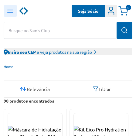
0
Seja Sócio
Busque no Sam's Club
Insira seu CEP
e veja produtos na sua região
Sam’s Club – Faça suas compras online
Home
Relevância
Filtrar
90
produtos encontrados