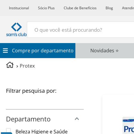
Institucional
Sócio Plus
Clube de Benefícios
Blog
Atendi
O que você está procurando?
Termos Mais Buscados
Compre por departamento
Novidades ⭐
1
º
Croissant
Protex
2
º
Café
3
º
Papel Higienico
Filtros
4
º
Leite
5
º
Azeite
6
º
Detergente
Departamento
7
º
Chocolate
Beleza Higiene e Saúde