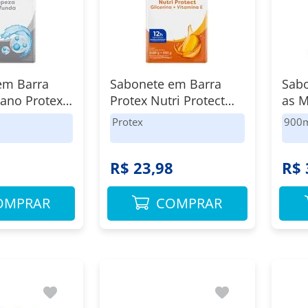
em Barra
Sabonete em Barra
Sabo
iano Protex
Protex Nutri Protect
as M
rofunda 8 un
Vitamina E + Glicerina
Lim
Protex
900
omo Leve
8x85g
Dee
e Menos
8
R$ 23,98
R$ 
OMPRAR
COMPRAR