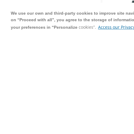
We use our own and third-party cookies to improve site navig
We use our own and third-party cookies to improve site navig
on “Proceed with all”, you agree to the storage of informati
on “Proceed with all”, you agree to the storage of informati
cookies”.
cookies”.
Access our Privacy
Access our Privacy
your preferences in “Personalize
your preferences in “Personalize
Sabonete 
Masculino
Sport 650
650ml
|
Pro
R$ 25,98
R$ 21,9
C