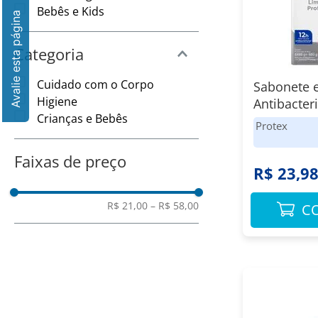
8
º
Vinho
Bebês e Kids
9
º
Amaciante
Categoria
10
º
Papel Toalha
Cuidado com o Corpo
Sabonete 
Higiene
Antibacter
Crianças e Bebês
Limpeza P
Protex
de 85g Pr
Mais Pagu
Faixas de preço
R$ 23,9
R$ 21,00
–
R$ 58,00
C