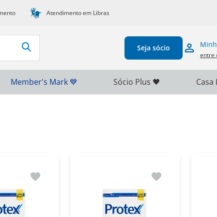
mento
Atendimento em Libras
Minh
Seja sócio
entre 
Member's Mark 💙
Sócio Plus 🖤
Casa 