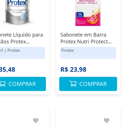
nete Líquido para
Sabonete em Barra
ãos Protex
Protex Nutri Protect
peza Profunda
Ômega 3 + Glicerina
ml
|
Protex
Protex
p Clean 900ml
8x85g
35,48
R$ 23,98
COMPRAR
COMPRAR