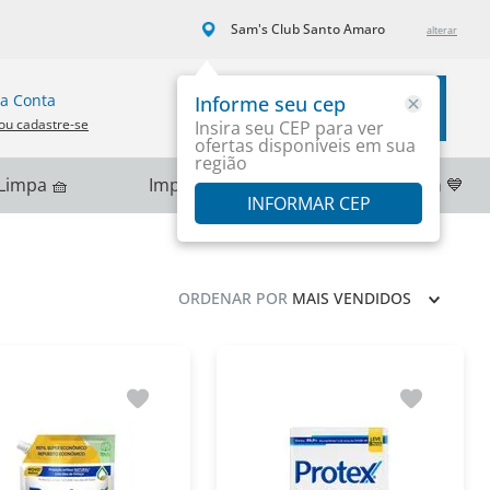
Sam's Club Santo Amaro
a Conta
Informe seu cep
Carrinho
ou cadastre-se
Insira seu CEP para ver
ofertas disponíveis em sua
região
Limpa 🧺
Importados 🌎
PlayStation 💙
INFORMAR CEP
ORDENAR POR
MAIS VENDIDOS