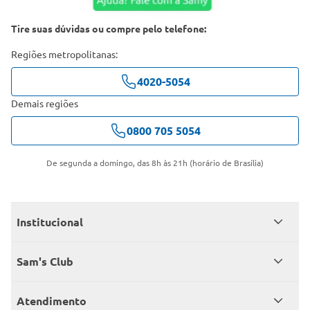
Tire suas dúvidas ou compre pelo telefone:
Regiões metropolitanas:
4020-5054
Demais regiões
0800 705 5054
De segunda a domingo, das 8h às 21h (horário de Brasília)
Institucional
Quem somos
Sam's Club
Catálogo
Seja sócio
Atendimento