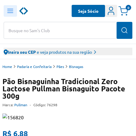
0
Seja Sócio
Busque no Sam's Club
Insira seu CEP
e veja produtos na sua região
Home
Padaria e Confeitaria
Pães
Bisnagas
Pão Bisnaguinha Tradicional Zero
Lactose Pullman Bisnaguito Pacote
300g
Marca:
Pullman
-
Código:
76298
R$ 6,88