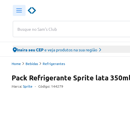
Busque no Sam's Club
Insira seu CEP
e veja produtos na sua região
Home
Bebidas
Refrigerantes
Pack Refrigerante Sprite lata 350m
Marca:
Sprite
-
Código:
144279