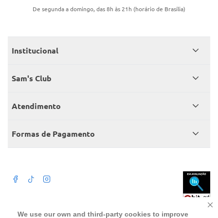
De segunda a domingo, das 8h às 21h (horário de Brasília)
Institucional
Quem somos
Sam's Club
Catálogo
Seja sócio
Atendimento
Trabalhe conosco
Benefícios
Fale conosco
Encontre um Clube
Formas de Pagamento
Member’s Mark
Atendimento em libras
Televendas
Cartão crédito Sam’s Club
+Negócios
Blog
Dúvidas frequentes
Termos de Uso
Beba com moderação. A Venda e o consumo de bebida alcoólica são
We use our own and third-party cookies to improve
proibidos para menores de 18 anos. Preços, ofertas e condições exclusivas