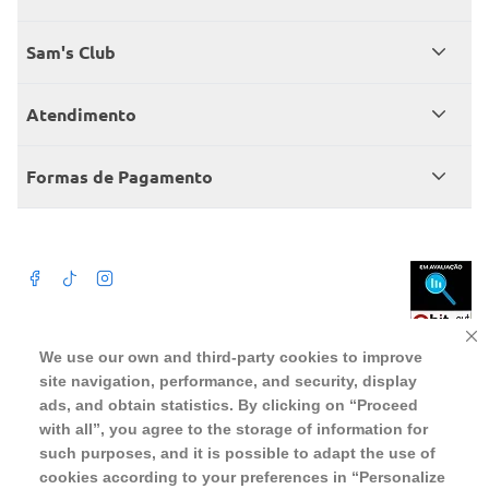
Quem somos
Sam's Club
Catálogo
Seja sócio
Atendimento
Trabalhe conosco
Benefícios
Fale conosco
Encontre um Clube
Formas de Pagamento
Member’s Mark
Atendimento em libras
Televendas
Cartão crédito Sam’s Club
+Negócios
Blog
Dúvidas frequentes
Termos de Uso
Beba com moderação. A Venda e o consumo de bebida alcoólica são
We use our own and third-party cookies to improve
proibidos para menores de 18 anos. Preços, ofertas e condições exclusivas
para o site serão válidos durante o prazo definido ou enquanto durarem os
site navigation, performance, and security, display
Política de privacidade
estoques, o que ocorrer primeiro, podendo sofrer alterações sem prévia
notificação. Caso falte algum produto, este não será entregue e o valor
ads, and obtain statistics. By clicking on “Proceed
correspondente não será cobrado. Para realizar compras no online será
Política de trocas e devoluções
aceito somente CPF de pessoas fisicas, não sendo possivel a compra por
with all”, you agree to the storage of information for
pessoas juridicas utilizando CNPJ.
such purposes, and it is possible to adapt the use of
Regulamento cashback
cookies according to your preferences in “Personalize
WMB SUPERMERCADOS DO BRASIL LTDA