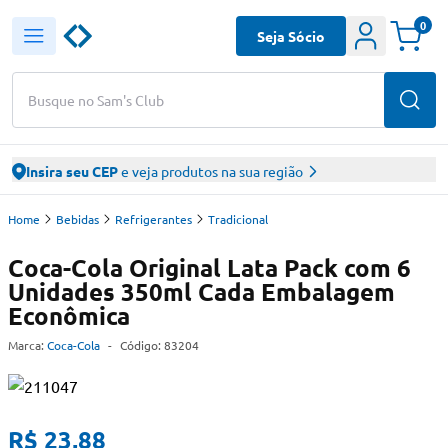
0
Seja Sócio
Busque no Sam's Club
Insira seu CEP
e veja produtos na sua região
Home
Bebidas
Refrigerantes
Tradicional
Coca-Cola Original Lata Pack com 6
Unidades 350ml Cada Embalagem
Econômica
Marca:
Coca-Cola
-
Código:
83204
R$ 23,88