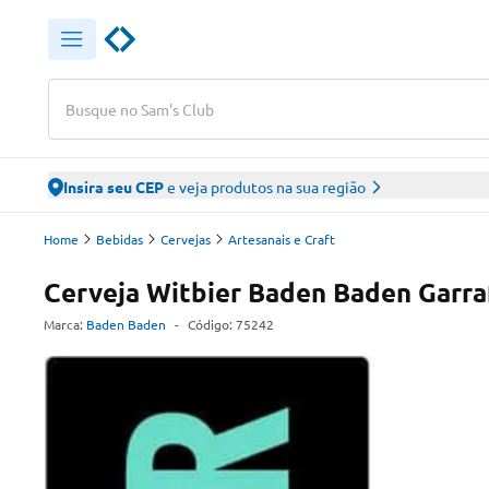
Busque no Sam's Club
Insira seu CEP
e veja produtos na sua região
Home
Bebidas
Cervejas
Artesanais e Craft
Cerveja Witbier Baden Baden Garra
Marca:
Baden Baden
-
Código:
75242