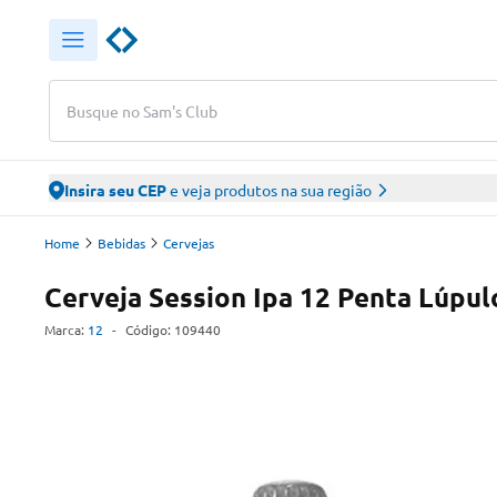
Busque no Sam's Club
Insira seu CEP
e veja produtos na sua região
Home
Bebidas
Cervejas
Cerveja Session Ipa 12 Penta Lúpul
Marca:
12
-
Código:
109440