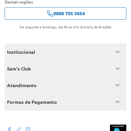
Demais regiões
0800 705 5054
De segunda a domingo, das 8h às 21h (horário de Brasília)
Institucional
Quem somos
Sam's Club
Catálogo
Seja sócio
Atendimento
Trabalhe conosco
Benefícios
Fale conosco
Encontre um Clube
Formas de Pagamento
Member’s Mark
Atendimento em libras
Televendas
Cartão crédito Sam’s Club
+Negócios
Blog