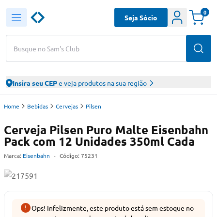
0
Seja Sócio
Busque no Sam's Club
Insira seu CEP
e veja produtos na sua região
Home
Bebidas
Cervejas
Pilsen
Cerveja Pilsen Puro Malte Eisenbahn
Pack com 12 Unidades 350ml Cada
Marca:
Eisenbahn
-
Código:
75231
Ops! Infelizmente, este produto está sem estoque no