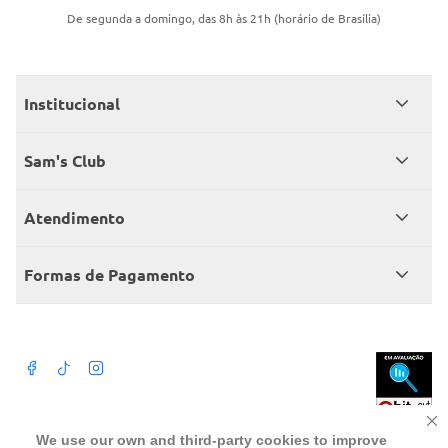
De segunda a domingo, das 8h às 21h (horário de Brasília)
Institucional
Quem somos
Sam's Club
Catálogo
Seja sócio
Atendimento
Trabalhe conosco
Benefícios
Fale conosco
Encontre um Clube
Formas de Pagamento
Member’s Mark
Atendimento em libras
Televendas
Cartão crédito Sam’s Club
+Negócios
Blog
Dúvidas frequentes
Termos de Uso
Beba com moderação. A Venda e o consumo de bebida alcoólica são
We use our own and third-party cookies to improve
proibidos para menores de 18 anos. Preços, ofertas e condições exclusivas