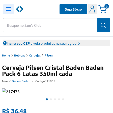
0
Seja Sócio
Busque no Sam's Club
Insira seu CEP
e veja produtos na sua região
Home
Bebidas
Cervejas
Pilsen
Cerveja Pilsen Cristal Baden Baden
Pack 6 Latas 350ml cada
Marca:
Baden Baden
-
Código:
91805
R$ 36,48