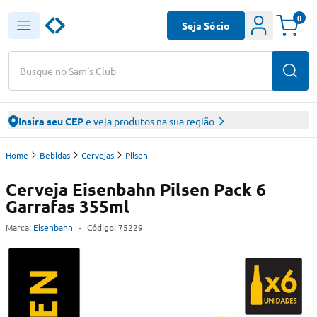
0
Seja Sócio
Busque no Sam's Club
Insira seu CEP
e veja produtos na sua região
Home
Bebidas
Cervejas
Pilsen
Cerveja Eisenbahn Pilsen Pack 6
Garrafas 355ml
Marca:
Eisenbahn
-
Código:
75229