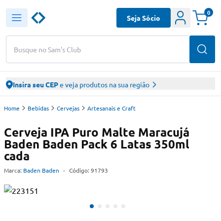
0
Seja Sócio
Busque no Sam's Club
Insira seu CEP
e veja produtos na sua região
Home
Bebidas
Cervejas
Artesanais e Craft
Cerveja IPA Puro Malte Maracujá
Baden Baden Pack 6 Latas 350ml
cada
Marca:
Baden Baden
-
Código:
91793