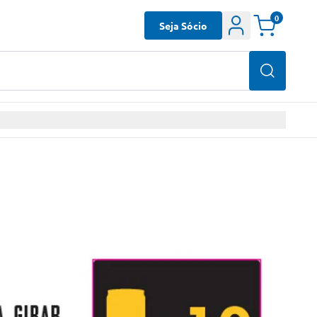
0
Seja Sócio