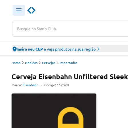
Busque no Sam's Club
Insira seu CEP
e veja produtos na sua região
Home
Bebidas
Cervejas
Importadas
Cerveja Eisenbahn Unfiltered Slee
Marca:
Eisenbahn
-
Código:
112329