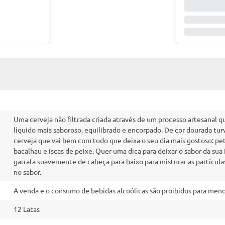
Uma cerveja não filtrada criada através de um processo artesanal qu
líquido mais saboroso, equilibrado e encorpado. De cor dourada turv
cerveja que vai bem com tudo que deixa o seu dia mais gostoso: peti
bacalhau e iscas de peixe. Quer uma dica para deixar o sabor da su
garrafa suavemente de cabeça para baixo para misturar as partículas 
no sabor.
A venda e o consumo de bebidas alcoólicas são proibidos para menor
12 Latas