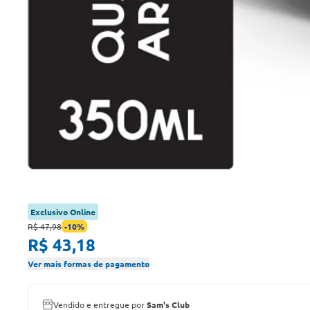
Exclusivo Online
R$ 47,98
-
10
%
R$ 43,18
Ver mais formas de pagamento
Vendido e entregue por
Sam's Club