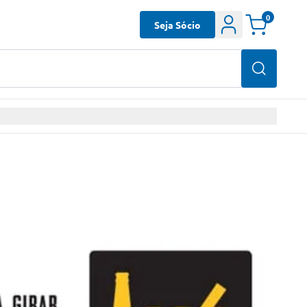
0
Seja Sócio