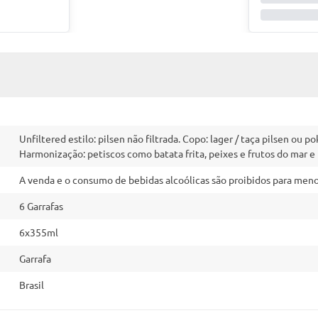
Unfiltered estilo: pilsen não filtrada. Copo: lager / taça pilsen ou p
Harmonização: petiscos como batata frita, peixes e frutos do mar e
A venda e o consumo de bebidas alcoólicas são proibidos para menor
6 Garrafas
6x355ml
Garrafa
Brasil