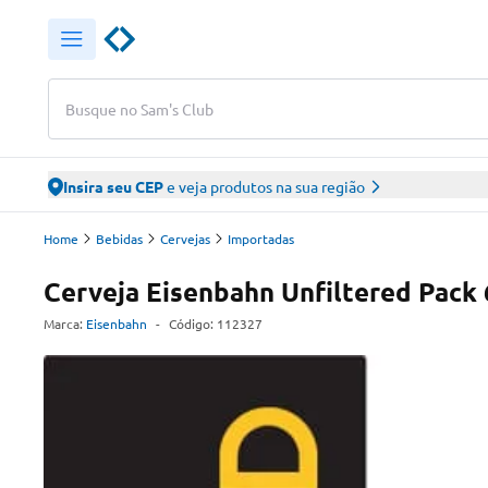
Busque no Sam's Club
Insira seu CEP
e veja produtos na sua região
Home
Bebidas
Cervejas
Importadas
Cerveja Eisenbahn Unfiltered Pack
Marca:
Eisenbahn
-
Código:
112327