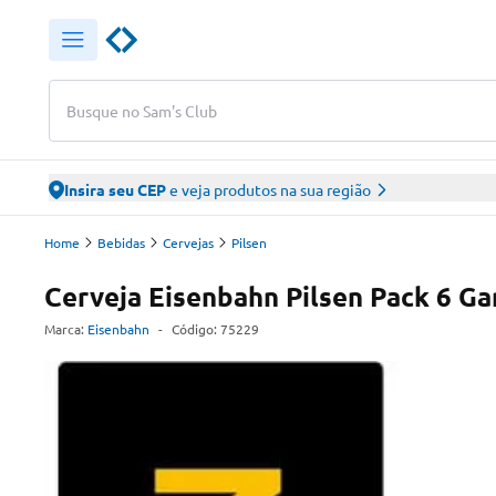
Busque no Sam's Club
Insira seu CEP
e veja produtos na sua região
Home
Bebidas
Cervejas
Pilsen
Cerveja Eisenbahn Pilsen Pack 6 Ga
Marca:
Eisenbahn
-
Código:
75229