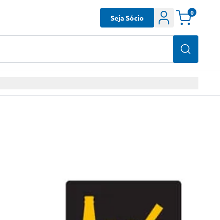
0
Seja Sócio