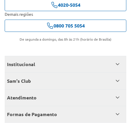
4020-5054
Demais regiões
0800 705 5054
De segunda a domingo, das 8h às 21h (horário de Brasília)
Institucional
Quem somos
Sam's Club
Catálogo
Seja sócio
Atendimento
Trabalhe conosco
Benefícios
Fale conosco
Encontre um Clube
Formas de Pagamento
Member’s Mark
Atendimento em libras
Televendas
Cartão crédito Sam’s Club