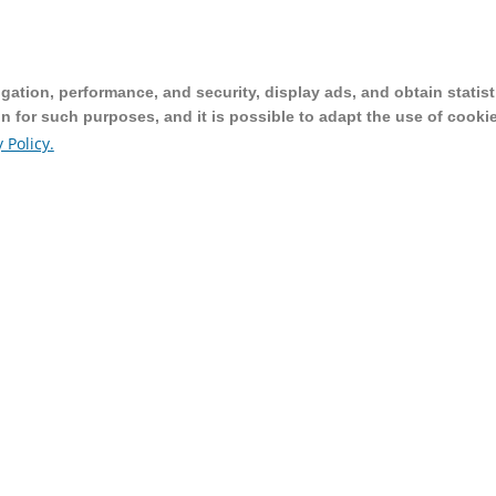
ation, performance, and security, display ads, and obtain statist
ation, performance, and security, display ads, and obtain statist
on for such purposes, and it is possible to adapt the use of cooki
on for such purposes, and it is possible to adapt the use of cooki
 Policy.
 Policy.