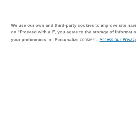
We use our own and third-party cookies to improve site navig
We use our own and third-party cookies to improve site navig
on “Proceed with all”, you agree to the storage of informati
on “Proceed with all”, you agree to the storage of informati
cookies”.
cookies”.
Access our Privacy
Access our Privacy
your preferences in “Personalize
your preferences in “Personalize