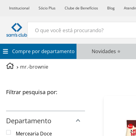
Institucional
Sócio Plus
Clube de Benefícios
Blog
Atendi
O que você está procurando?
Termos Mais Buscados
Compre por departamento
Novidades ⭐
1
º
Croissant
mr.-brownie
2
º
Café
3
º
Leite
Filtros
4
º
Papel Higienico
5
º
Azeite
6
º
Chocolate
Departamento
7
º
Detergente
Mercearia Doce