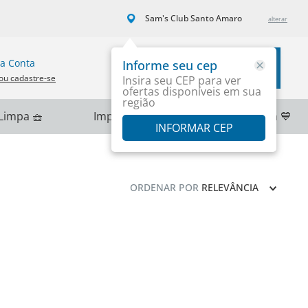
Sam's Club Santo Amaro
a Conta
Informe seu cep
Carrinho
ou cadastre-se
Insira seu CEP para ver
ofertas disponíveis em sua
região
Limpa 🧺
Importados 🌎
PlayStation 💙
INFORMAR CEP
ORDENAR POR
RELEVÂNCIA