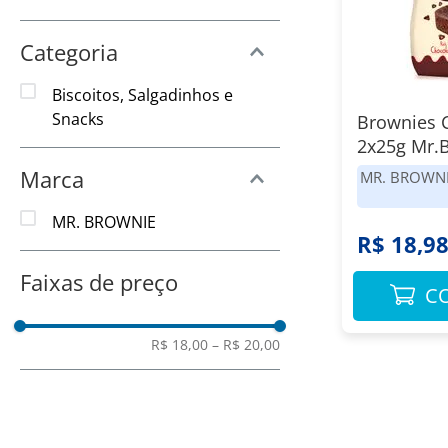
8
º
Vinho
9
º
Amaciante
Categoria
10
º
Papel Toalha
Biscoitos, Salgadinhos e
Snacks
Brownies 
2x25g Mr.
Marca
MR. BROWN
MR. BROWNIE
R$ 18,9
Faixas de preço
C
R$ 18,00
–
R$ 20,00