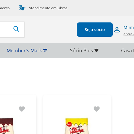
mento
Atendimento em Libras
Minh
Seja sócio
entre 
Member's Mark 💙
Sócio Plus 🖤
Casa 