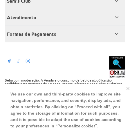
Sam's Club
Catálogo
Seja sócio
Atendimento
Trabalhe conosco
Benefícios
Fale conosco
Encontre um Clube
Formas de Pagamento
Member’s Mark
Atendimento em libras
Televendas
Cartão crédito Sam’s Club
+Negócios
Blog
Dúvidas frequentes
Termos de Uso
Beba com moderação. A Venda e o consumo de bebida alcoólica são
proibidos para menores de 18 anos. Preços, ofertas e condições exclusivas
para o site serão válidos durante o prazo definido ou enquanto durarem os
Política de privacidade
estoques, o que ocorrer primeiro, podendo sofrer alterações sem prévia
notificação. Caso falte algum produto, este não será entregue e o valor
We use our own and third-party cookies to improve site
correspondente não será cobrado. Para realizar compras no online será
Política de trocas e devoluções
navigation, performance, and security, display ads, and
aceito somente CPF de pessoas fisicas, não sendo possivel a compra por
pessoas juridicas utilizando CNPJ.
obtain statistics. By clicking on “Proceed with all”, you
Regulamento cashback
agree to the storage of information for such purposes,
WMB SUPERMERCADOS DO BRASIL LTDA
CNPJ sob o n° 00.063.960/0001-09, sediada na Av. Tucunaré, n° 125,
and it is possible to adapt the use of cookies according
Barueri, SP, CEP 06460-020
cookies”.
to your preferences in “Personalize